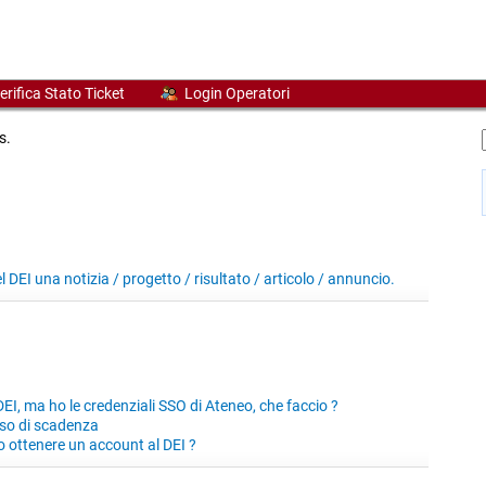
erifica Stato Ticket
Login Operatori
s.
 DEI una notizia / progetto / risultato / articolo / annuncio.
EI, ma ho le credenziali SSO di Ateneo, che faccio ?
iso di scadenza
ottenere un account al DEI ?