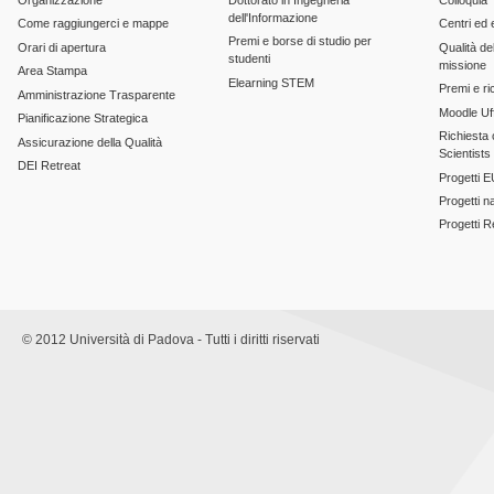
dell'Informazione
Come raggiungerci e mappe
Centri ed 
Premi e borse di studio per
Orari di apertura
Qualità del
studenti
missione
Area Stampa
Elearning STEM
Premi e ri
Amministrazione Trasparente
Moodle Uff
Pianificazione Strategica
Richiesta c
Assicurazione della Qualità
Scientists
DEI Retreat
Progetti E
Progetti n
Progetti 
© 2012 Università di Padova - Tutti i diritti riservati