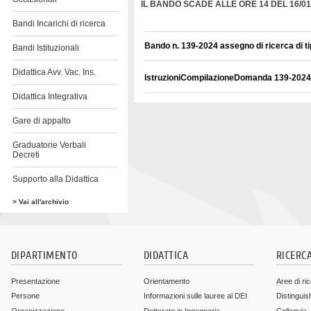
IL BANDO SCADE ALLE ORE 14 DEL 16/01
Bandi Incarichi di ricerca
Bando n. 139-2024 assegno di ricerca di t
Bandi Istituzionali
Didattica Avv. Vac. Ins.
IstruzioniCompilazioneDomanda 139-2024
Didattica Integrativa
Gare di appalto
Graduatorie Verbali
Decreti
Supporto alla Didattica
> Vai all'archivio
DIPARTIMENTO
DIDATTICA
RICERC
Presentazione
Orientamento
Aree di ri
Persone
Informazioni sulle lauree al DEI
Distinguis
Organizzazione
Dottorato in Ingegneria
Colloquia