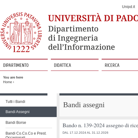
Jump
to
Unipd.it
Navigation
DIPARTIMENTO
DIDATTICA
RICERCA
Vai
al
You are here
contenuto
Home
›
Vai
al
Tutti i Bandi
Bandi assegni
contenuto
Bandi Assegni
Bandi Borse
Bando n. 139-2024 assegno di rice
DAL 17.12.2024 AL 31.12.2026
Bandi Co.Co.Co e Prest.
Occasionali