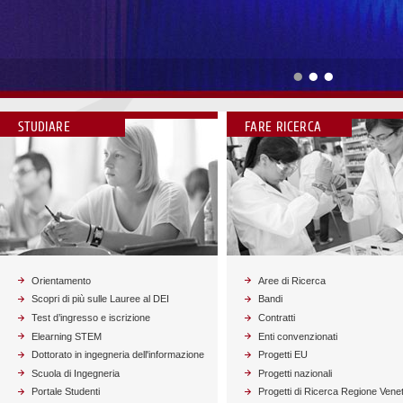
Vai alla news
STUDIARE
FARE RICERCA
Orientamento
Aree di Ricerca
Scopri di più sulle Lauree al DEI
Bandi
Test d’ingresso e iscrizione
Contratti
Elearning STEM
Enti convenzionati
Dottorato in ingegneria dell'informazione
Progetti EU
Scuola di Ingegneria
Progetti nazionali
Portale Studenti
Progetti di Ricerca Regione Vene