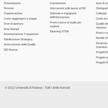
Presentazione
Orientamento
Aree di ri
Persone
Informazioni sulle lauree al DEI
Distinguis
Organizzazione
Dottorato in Ingegneria
Colloquia
dell'Informazione
Come raggiungerci e mappe
Centri ed 
Premi e borse di studio per
Orari di apertura
Qualità del
studenti
missione
Area Stampa
Elearning STEM
Premi e ri
Amministrazione Trasparente
Moodle Uff
Pianificazione Strategica
Richiesta c
Assicurazione della Qualità
Scientists
DEI Retreat
Progetti E
Progetti n
Progetti 
© 2012 Università di Padova - Tutti i diritti riservati