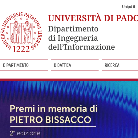
Jump
to
Unipd.it
Navigation
DIPARTIMENTO
DIDATTICA
RICERCA
Vai
al
contenuto