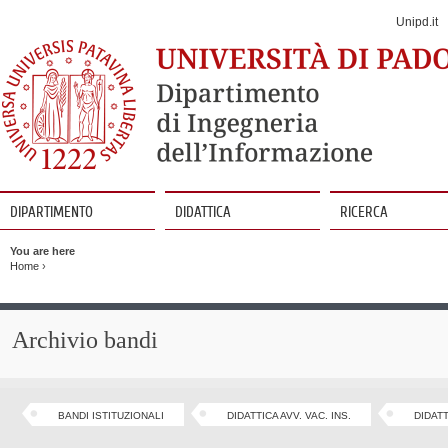
Jump
to
Unipd.it
Navigation
DIPARTIMENTO
DIDATTICA
RICERCA
Vai
al
You are here
contenuto
Home
›
Archivio bandi
BANDI ISTITUZIONALI
DIDATTICA AVV. VAC. INS.
DIDAT