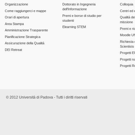
Organizzazione
Dottorato in Ingegneria
Colloquia
dell'Informazione
Come raggiungerci e mappe
Centri ed 
Premi e borse di studio per
Orari di apertura
Qualità del
studenti
missione
Area Stampa
Elearning STEM
Premi e ri
Amministrazione Trasparente
Moodle Uff
Pianificazione Strategica
Richiesta c
Assicurazione della Qualità
Scientists
DEI Retreat
Progetti E
Progetti n
Progetti 
© 2012 Università di Padova - Tutti i diritti riservati