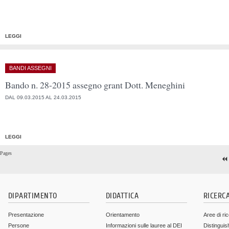
LEGGI
BANDI ASSEGNI
Bando n. 28-2015 assegno grant Dott. Meneghini
DAL 09.03.2015 AL 24.03.2015
LEGGI
Pages
DIPARTIMENTO
DIDATTICA
RICERC
Presentazione
Orientamento
Aree di ri
Persone
Informazioni sulle lauree al DEI
Distinguis