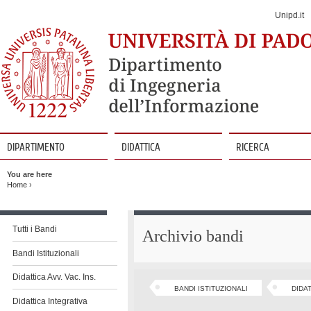
Jump
to
Unipd.it
Navigation
DIPARTIMENTO
DIDATTICA
RICERCA
Vai
al
You are here
contenuto
Home
›
Vai
al
Tutti i Bandi
Archivio bandi
contenuto
Bandi Istituzionali
Didattica Avv. Vac. Ins.
BANDI ISTITUZIONALI
DIDAT
Didattica Integrativa