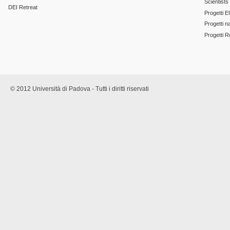
Scientists
DEI Retreat
Progetti E
Progetti n
Progetti 
© 2012 Università di Padova - Tutti i diritti riservati