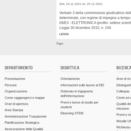
DAL 24.11.2021 AL 25.12.2021
Verbale 3 della commissione giudicatrice del
determinato, con regime di impegno a tempo pi
09/E3 - ELETTRONICA (profilo: settore scienti
Legge 30 dicembre 2010, n. 240
LEGGI
Pages
DIPARTIMENTO
DIDATTICA
RICERC
Presentazione
Orientamento
Aree di ri
Persone
Informazioni sulle lauree al DEI
Distinguis
Organizzazione
Dottorato in Ingegneria
Colloquia
dell'Informazione
Come raggiungerci e mappe
Centri ed 
Premi e borse di studio per
Orari di apertura
Qualità del
studenti
missione
Area Stampa
Elearning STEM
Premi e ri
Amministrazione Trasparente
Moodle Uff
Pianificazione Strategica
Richiesta c
Assicurazione della Qualità