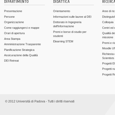
DIPARTIMENTO
DIDATTICA
RICERC
Presentazione
Orientamento
Aree di ri
Persone
Informazioni sulle lauree al DEI
Distinguis
Organizzazione
Dottorato in Ingegneria
Colloquia
dell'Informazione
Come raggiungerci e mappe
Centri ed 
Premi e borse di studio per
Orari di apertura
Qualità del
studenti
missione
Area Stampa
Elearning STEM
Premi e ri
Amministrazione Trasparente
Moodle Uff
Pianificazione Strategica
Richiesta c
Assicurazione della Qualità
Scientists
DEI Retreat
Progetti E
Progetti n
Progetti 
© 2012 Università di Padova - Tutti i diritti riservati