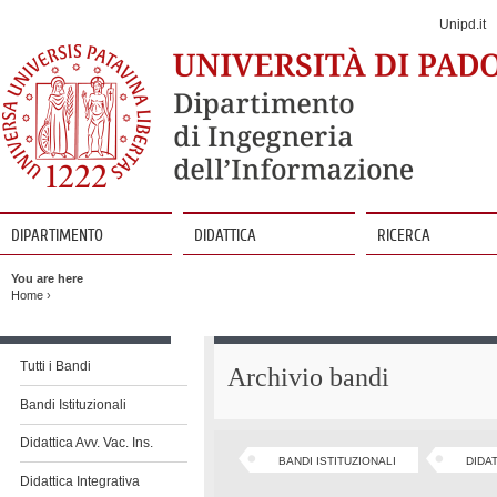
Jump
to
Unipd.it
Navigation
DIPARTIMENTO
DIDATTICA
RICERCA
Vai
al
You are here
contenuto
Home
›
Vai
al
Tutti i Bandi
Archivio bandi
contenuto
Bandi Istituzionali
Didattica Avv. Vac. Ins.
BANDI ISTITUZIONALI
DIDAT
Didattica Integrativa