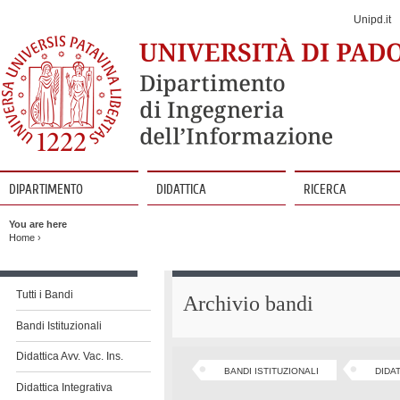
Jump
to
Unipd.it
Navigation
DIPARTIMENTO
DIDATTICA
RICERCA
Vai
al
You are here
contenuto
Home
›
Vai
al
Tutti i Bandi
Archivio bandi
contenuto
Bandi Istituzionali
Didattica Avv. Vac. Ins.
BANDI ISTITUZIONALI
DIDAT
Didattica Integrativa