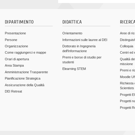
DIPARTIMENTO
DIDATTICA
RICERC
Presentazione
Orientamento
Aree di ri
Persone
Informazioni sulle lauree al DEI
Distinguis
Organizzazione
Dottorato in Ingegneria
Colloquia
dell'Informazione
Come raggiungerci e mappe
Centri ed 
Premi e borse di studio per
Orari di apertura
Qualità del
studenti
missione
Area Stampa
Elearning STEM
Premi e ri
Amministrazione Trasparente
Moodle Uff
Pianificazione Strategica
Richiesta c
Assicurazione della Qualità
Scientists
DEI Retreat
Progetti E
Progetti n
Progetti 