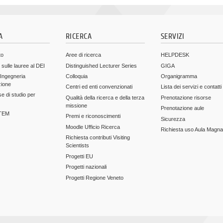
A
RICERCA
SERVIZI
to
Aree di ricerca
HELPDESK
 sulle lauree al DEI
Distinguished Lecturer Series
GIGA
 Ingegneria
Colloquia
Organigramma
zione
Centri ed enti convenzionati
Lista dei servizi e contatti
e di studio per
Qualità della ricerca e della terza
Prenotazione risorse
missione
Prenotazione aule
STEM
Premi e riconoscimenti
Sicurezza
Moodle Ufficio Ricerca
Richiesta uso Aula Magna
Richiesta contributi Visiting
Scientists
Progetti EU
Progetti nazionali
Progetti Regione Veneto