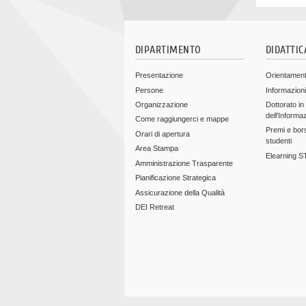
DIPARTIMENTO
DIDATTIC
Presentazione
Orientamen
Persone
Informazioni
Organizzazione
Dottorato in
dell'Informa
Come raggiungerci e mappe
Premi e bors
Orari di apertura
studenti
Area Stampa
Elearning 
Amministrazione Trasparente
Pianificazione Strategica
Assicurazione della Qualità
DEI Retreat