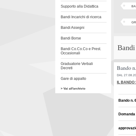
Supporto alla Didattica
BA
Bandi Incarichi di ricerca
GR
Bandi Assegni
Bandi Borse
Bandi
Bandi Co.Co.Co e Prest.
Occasionali
Graduatorie Verbali
Bando n.
Decreti
DAL 27.08.2
Gare di appalto
IL BANDO 
> Vai all'archivio
Bando n. 6
Domanda p
approvazi