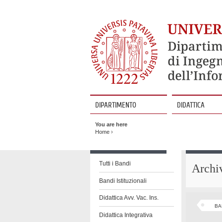
DIPARTIMENTO
DIDATTICA
Vai
al
You are here
contenuto
Home
›
Vai
al
Tutti i Bandi
Archi
contenuto
Bandi Istituzionali
Didattica Avv. Vac. Ins.
BA
Didattica Integrativa