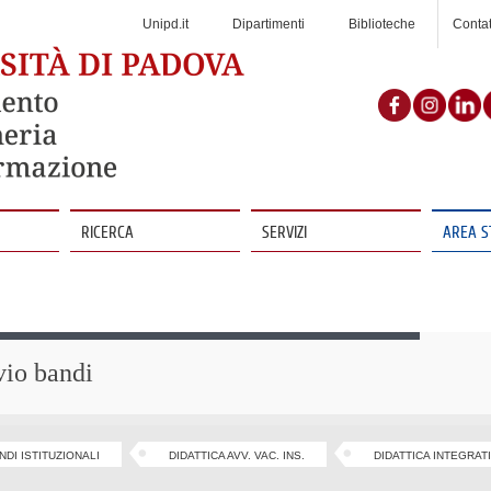
Jump
to
Unipd.it
Dipartimenti
Biblioteche
Contat
Navigation
Inizia la ricerca
RICERCA
SERVIZI
AREA 
vio bandi
NDI ISTITUZIONALI
DIDATTICA AVV. VAC. INS.
DIDATTICA INTEGRAT