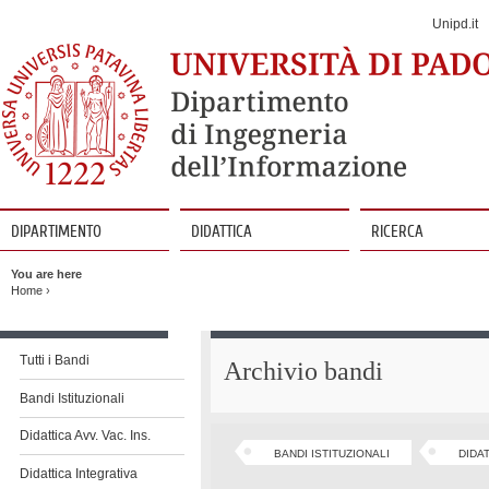
Jump
to
Unipd.it
Navigation
DIPARTIMENTO
DIDATTICA
RICERCA
Vai
al
You are here
contenuto
Home
›
Vai
al
Tutti i Bandi
Archivio bandi
contenuto
Bandi Istituzionali
Didattica Avv. Vac. Ins.
BANDI ISTITUZIONALI
DIDAT
Didattica Integrativa