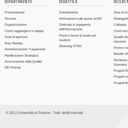
DIPARTIMENTO
DIDATTICA
RICERC
Presentazione
Orientamento
Aree di ri
Persone
Informazioni sulle lauree al DEI
Distinguis
Organizzazione
Dottorato in Ingegneria
Colloquia
dell'Informazione
Come raggiungerci e mappe
Centri ed 
Premi e borse di studio per
Orari di apertura
Qualità del
studenti
missione
Area Stampa
Elearning STEM
Premi e ri
Amministrazione Trasparente
Moodle Uff
Pianificazione Strategica
Richiesta c
Assicurazione della Qualità
Scientists
DEI Retreat
Progetti E
Progetti n
Progetti 
© 2012 Università di Padova - Tutti i diritti riservati