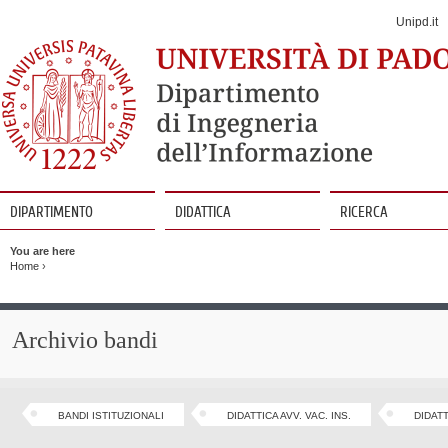
Jump
to
Unipd.it
Navigation
DIPARTIMENTO
DIDATTICA
RICERCA
Vai
al
You are here
contenuto
Home
›
Archivio bandi
BANDI ISTITUZIONALI
DIDATTICA AVV. VAC. INS.
DIDAT