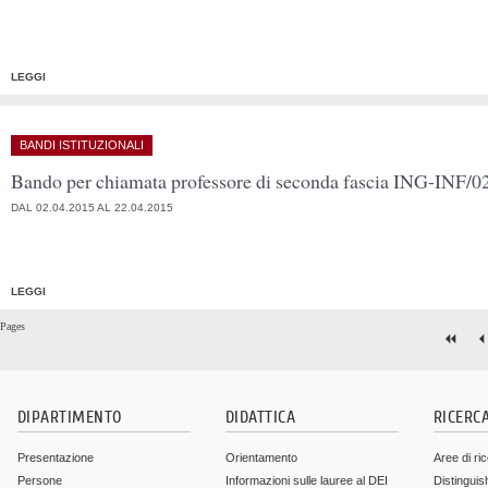
LEGGI
BANDI ISTITUZIONALI
Bando per chiamata professore di seconda fascia ING-INF/0
DAL 02.04.2015 AL 22.04.2015
LEGGI
Pages
DIPARTIMENTO
DIDATTICA
RICERC
Presentazione
Orientamento
Aree di ri
Persone
Informazioni sulle lauree al DEI
Distinguis