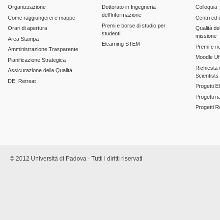
Organizzazione
Dottorato in Ingegneria
Colloquia
dell'Informazione
Come raggiungerci e mappe
Centri ed 
Premi e borse di studio per
Orari di apertura
Qualità del
studenti
missione
Area Stampa
Elearning STEM
Premi e ri
Amministrazione Trasparente
Moodle Uff
Pianificazione Strategica
Richiesta c
Assicurazione della Qualità
Scientists
DEI Retreat
Progetti E
Progetti n
Progetti 
© 2012 Università di Padova - Tutti i diritti riservati