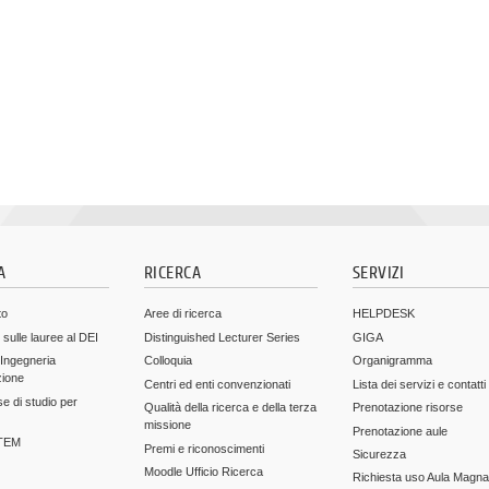
A
RICERCA
SERVIZI
to
Aree di ricerca
HELPDESK
 sulle lauree al DEI
Distinguished Lecturer Series
GIGA
 Ingegneria
Colloquia
Organigramma
zione
Centri ed enti convenzionati
Lista dei servizi e contatti
e di studio per
Qualità della ricerca e della terza
Prenotazione risorse
missione
Prenotazione aule
STEM
Premi e riconoscimenti
Sicurezza
Moodle Ufficio Ricerca
Richiesta uso Aula Magna