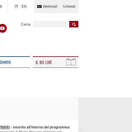
IT
EN
ti
Webmail
Uniweb
Cerca
STAMPA
IL BO LIVE
(PNRR)
- inserito all’interno del programma