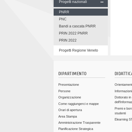
Progetti nazionali
PNRR
PNC
Bandi a cascata PNRR
PRIN 2022 PNRR
PRIN 2022
Progetti Regione Veneto
Skip
to
content
DIPARTIMENTO
DIDATTIC
Presentazione
Orientamen
Persone
Informazioni
Organizzazione
Dottorato in
dell'Informa
Come raggiungerci e mappe
Premi e bors
Orari di apertura
studenti
Area Stampa
Elearning 
Amministrazione Trasparente
Pianificazione Strategica