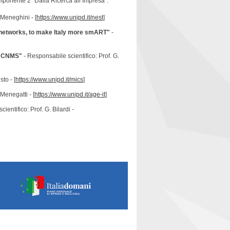
omponente 2 "Dalla Ricerca all’Impresa":
 Meneghini - [
https://www.unipd.it/nest
]
networks, to make Italy more smART"
-
 – CNMS"
- Responsabile scientifico: Prof. G.
to - [
https://www.unipd.it/mics
]
Menegatti - [
https://www.unipd.it/age-it
]
ientifico: Prof. G. Bilardi -