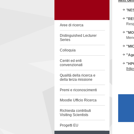
Next Gen
"
NES
"RES
Respo
Aree di ricerca
"MOS
Distinguished Lecturer
Mene
Series
"MIC
Colloquia
"Age
Centri ed enti
"HPC
convenzionati
[
http
Qualità della ricerca e
della terza missione
Premi e riconoscimenti
Moodle Ufficio Ricerca
Richiesta contributi
Visiting Scientists
Progetti EU