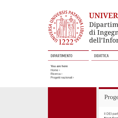
DIPARTIMENTO
DIDATTICA
Vai
al
You are here
contenuto
Home
›
Ricerca
›
Progetti nazionali
›
Prog
ll DEI par