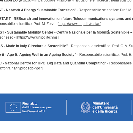
eration EU (NGEU)
- in particolare Missione 4 "Istruzione e Ricerca", nella sua C
T - Network 4 Energy Sustainable Transition
” - Responsabile scientifico: Prof. M.
TART - RESearch and innovation on future Telecommunications systems and 
nsabile scientifico: Prof. M. Zorzi - [
https://www.unipd.it/restart
]
T - Sustainable Mobility Center - Centro Nazionale per la Mobilità Sostenibile
ghesso - [
https://www.unipd.it/cnms
]
S - Made in Italy Circolare e Sostenibile"
- Responsabile scientifico: Prof. G. A. Sus
-it - Age-It: Ageing Well in an Ageing Society"
- Responsabile scientifico: Prof. E. 
 - National Centre for HPC, Big Data and Quantum Computing"
- Responsabile sc
s://pnrr.inaf.it/progetto-hpc/
]