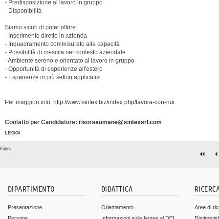
- Predisposizione al lavoro in gruppo
- Disponibilità
Siamo sicuri di poter offrire:
- Inserimento diretto in azienda
- Inquadramento commisurato alle capacità
- Possibilità di crescita nel contesto aziendale
- Ambiente sereno e orientato al lavoro in gruppo
- Opportunità di esperienze all'estero
- Esperienze in più settori applicativi
Per maggiori info:
http://www.sintex.biz/index.php/lavora-con-noi
Contatto per Candidature:
risorseumane@sintexsrl.com
LEGGI
Pages
DIPARTIMENTO
DIDATTICA
RICERC
Presentazione
Orientamento
Aree di ri
Persone
Informazioni sulle lauree al DEI
Distinguis