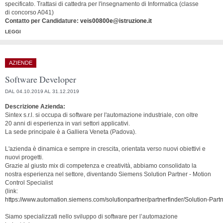
specificato. Trattasi di cattedra per l'insegnamento di Informatica (classe
di concorso A041)
Contatto per Candidature:
veis00800e@istruzione.it
LEGGI
AZIENDE
Software Developer
DAL 04.10.2019 AL 31.12.2019
Descrizione Azienda:
Sintex s.r.l. si occupa di software per l'automazione industriale, con oltre
20 anni di esperienza in vari settori applicativi.
La sede principale è a Galliera Veneta (Padova).
L'azienda è dinamica e sempre in crescita, orientata verso nuovi obiettivi e
nuovi progetti.
Grazie al giusto mix di competenza e creatività, abbiamo consolidato la
nostra esperienza nel settore, diventando Siemens Solution Partner - Motion
Control Specialist
(link:
https://www.automation.siemens.com/solutionpartner/partnerfinder/Solution-Par
Siamo specializzati nello sviluppo di software per l’automazione