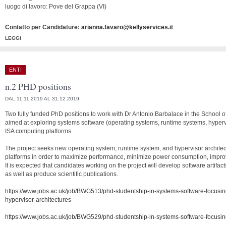
luogo di lavoro: Pove del Grappa (VI)
Contatto per Candidature:
arianna.favaro@kellyservices.it
LEGGI
ENTI
n.2 PHD positions
DAL 11.11.2019 AL 31.12.2019
Two fully funded PhD positions to work with Dr Antonio Barbalace in the School of
aimed at exploring systems software (operating systems, runtime systems, hyper
ISA computing platforms.
The project seeks new operating system, runtime system, and hypervisor archit
platforms in order to maximize performance, minimize power consumption, improve 
It is expected that candidates working on the project will develop software artifact
as well as produce scientific publications.
https://www.jobs.ac.uk/job/BWG513/phd-studentship-in-systems-software-focusi
hypervisor-architectures
https://www.jobs.ac.uk/job/BWG529/phd-studentship-in-systems-software-focusin