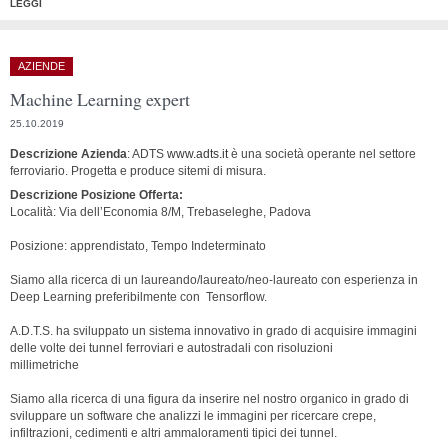
LEGGI
AZIENDE
Machine Learning expert
25.10.2019
Descrizione Azienda
: ADTS
www.adts.it
è una società operante nel settore
ferroviario. Progetta e produce sitemi di misura.
Descrizione Posizione Offerta:
Località: Via dell’Economia 8/M, Trebaseleghe, Padova
Posizione: apprendistato, Tempo Indeterminato
Siamo alla ricerca di un laureando/laureato/neo-laureato con esperienza in
Deep Learning preferibilmente con Tensorflow.
A.D.T.S. ha sviluppato un sistema innovativo in grado di acquisire immagini
delle volte dei tunnel ferroviari e autostradali con risoluzioni
millimetriche
Siamo alla ricerca di una figura da inserire nel nostro organico in grado di
sviluppare un software che analizzi le immagini per ricercare crepe,
infiltrazioni, cedimenti e altri ammaloramenti tipici dei tunnel.