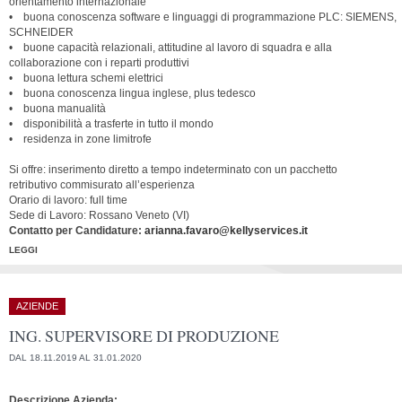
orientamento internazionale
• buona conoscenza software e linguaggi di programmazione PLC: SIEMENS,
SCHNEIDER
• buone capacità relazionali, attitudine al lavoro di squadra e alla
collaborazione con i reparti produttivi
• buona lettura schemi elettrici
• buona conoscenza lingua inglese, plus tedesco
• buona manualità
• disponibilità a trasferte in tutto il mondo
• residenza in zone limitrofe
Si offre: inserimento diretto a tempo indeterminato con un pacchetto
retributivo commisurato all’esperienza
Orario di lavoro: full time
Sede di Lavoro: Rossano Veneto (VI)
Contatto per Candidature:
arianna.favaro@kellyservices.it
LEGGI
AZIENDE
ING. SUPERVISORE DI PRODUZIONE
DAL 18.11.2019 AL 31.01.2020
Descrizione Azienda: