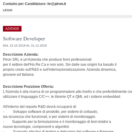
Contatto per Candidature:
hr@piron.it
LEGGI
AZIENDE
Software Developer
DAL 23.10.2019 AL 31.12.2019
Descrizione Azienda:
Piron SRL è un'Azienda che produce forni professionali
per il settore dell'Ho.Re.Ca e non solo. Sin dalle sue origini ha basato il
proprio credo sull'R&S e sull'internazionalizzazione. Azienda dinamica,
giovane ed Italiana.
Descrizione Posizione Offerta:
L'Azienda è alla ricerca di un programmatore alto livello e che preferibilmente 
utilizzare il linguaggio C/C++, le librerie QT e QML ed i sistemi embedded.
All'interno del reparto R&D dovrà occuparsi di:
- Sviluppo software di prodotto, per sistemi di collaudo,
sia sicurezza che funzionali, e per sistemi di monitoraggio.
- Supporto per la formulazione e il monitoraggio di test relativi a
nuove tecnologie, componenti e algoritmi.
- Supporto alle fasi di testing e debuging del software e firmware,