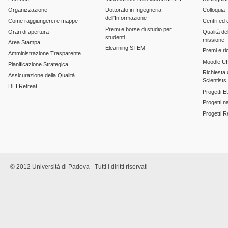
Organizzazione
Dottorato in Ingegneria
Colloquia
dell'Informazione
Come raggiungerci e mappe
Centri ed 
Premi e borse di studio per
Orari di apertura
Qualità del
studenti
missione
Area Stampa
Elearning STEM
Premi e ri
Amministrazione Trasparente
Moodle Uff
Pianificazione Strategica
Richiesta c
Assicurazione della Qualità
Scientists
DEI Retreat
Progetti E
Progetti n
Progetti 
© 2012 Università di Padova - Tutti i diritti riservati