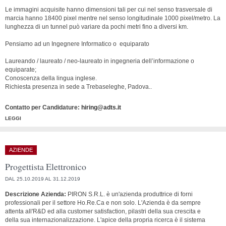
Le immagini acquisite hanno dimensioni tali per cui nel senso trasversale di
marcia hanno 18400 pixel mentre nel senso longitudinale 1000 pixel/metro. La
lunghezza di un tunnel può variare da pochi metri fino a diversi km.
Pensiamo ad un Ingegnere Informatico o equiparato
Laureando / laureato / neo-laureato in ingegneria dell’informazione o
equiparate;
Conoscenza della lingua inglese.
Richiesta presenza in sede a Trebaseleghe, Padova..
Contatto per Candidature:
hiring@adts.it
LEGGI
AZIENDE
Progettista Elettronico
DAL 25.10.2019 AL 31.12.2019
Descrizione Azienda:
PIRON S.R.L. è un'azienda produttrice di forni
professionali per il settore Ho.Re.Ca e non solo. L'Azienda è da sempre
attenta all'R&D ed alla customer satisfaction, pilastri della sua crescita e
della sua internazionalizzazione. L'apice della propria ricerca è il sistema