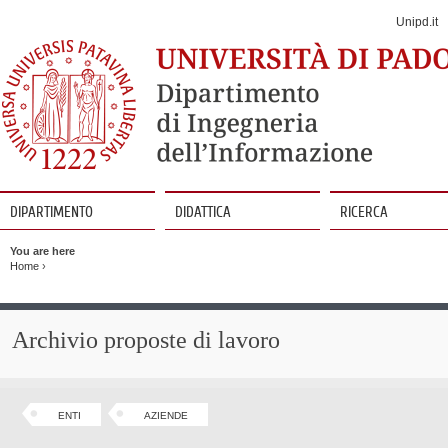
Jump
to
Unipd.it
Navigation
DIPARTIMENTO
DIDATTICA
RICERCA
Vai
al
You are here
contenuto
Home
›
Archivio proposte di lavoro
ENTI
AZIENDE