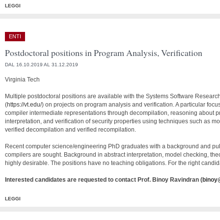
LEGGI
ENTI
Postdoctoral positions in Program Analysis, Verification
DAL 16.10.2019 AL 31.12.2019
Virginia Tech
Multiple postdoctoral positions are available with the Systems Software Researc
(
https://vt.edu/
) on projects on program analysis and verification. A particular focus
compiler intermediate representations through decompilation, reasoning about 
interpretation, and verification of security properties using techniques such as 
verified decompilation and verified recompilation.
Recent computer science/engineering PhD graduates with a background and public
compilers are sought. Background in abstract interpretation, model checking, th
highly desirable. The positions have no teaching obligations. For the right candid
Interested candidates are requested to contact Prof. Binoy Ravindran (
binoy
LEGGI