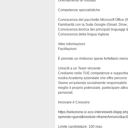
Orientamento al risultato
Competenze specialistiche
Conoscenza del pacchetto Microsoft Office (
Familiarità con la Suite Google (Gmail, Drive
Conoscenza teorica dei principali linguaggi
Conoscenza della lingua inglese
Altre informazioni
Facilitazioni
È previsto un rimborso spese forfettario mensi
Unisciti a un Team vincente
Crediamo nelle TUE competenze e supportiamo 
nostra Academy aziendale che offre percorsi d
Siamo un'azienda socialmente responsabile ch
meglio il proprio potenziale, partecipare atti
personali.
Innovare è Crescere
https://selezione-ic-eco.intervieweb.it/app.ph
opmode=guest&module=iframeAnnunci&act1
Limite candidature: 100 max.