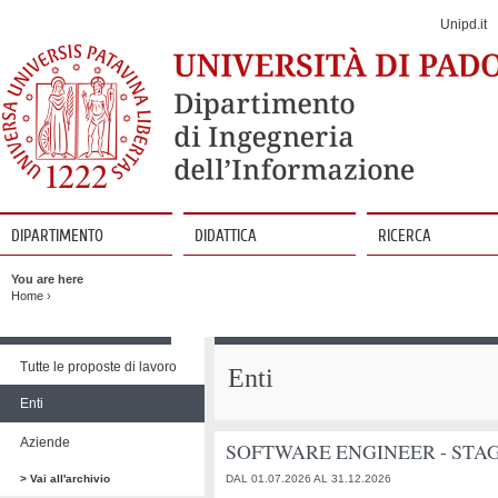
Jump
to
Unipd.it
Navigation
DIPARTIMENTO
DIDATTICA
RICERCA
Vai
al
You are here
contenuto
Home
›
Vai
al
Tutte le proposte di lavoro
Enti
contenuto
Enti
Aziende
SOFTWARE ENGINEER - STAGE
> Vai all'archivio
DAL 01.07.2026 AL 31.12.2026