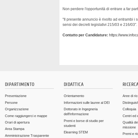
Non perdere l'opportunità di entrare a far pa
"Il presente annuncio è rivolto ad entrambi i se
sensi dei decreti legislativi 215/03 e 216/03″.
Contatto per Candidature:
https://www.infoc
DIPARTIMENTO
DIDATTICA
RICERC
Presentazione
Orientamento
Aree di ri
Persone
Informazioni sulle lauree al DEI
Distinguis
Organizzazione
Dottorato in Ingegneria
Colloquia
dell'Informazione
Come raggiungerci e mappe
Centri ed 
Premi e borse di studio per
Orari di apertura
Qualità del
studenti
missione
Area Stampa
Elearning STEM
Premi e ri
Amministrazione Trasparente