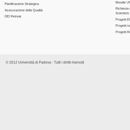
Moodle Uff
Pianificazione Strategica
Richiesta c
Assicurazione della Qualità
Scientists
DEI Retreat
Progetti E
Progetti n
Progetti 
© 2012 Università di Padova - Tutti i diritti riservati